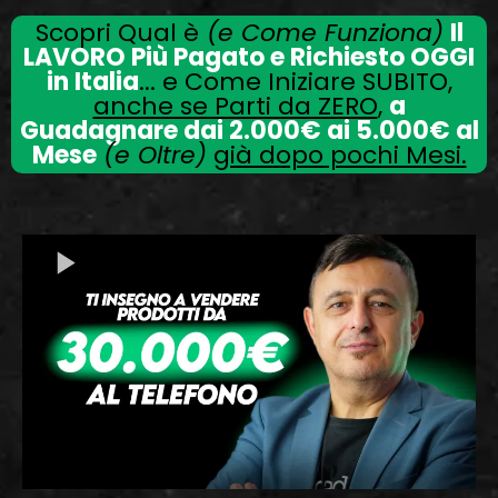
Scopri Qual è
(e Come Funziona)
Il
LAVORO Più Pagato e Richiesto OGGI
in Italia
... e Come Iniziare SUBITO,
anche se Parti da ZERO
,
a
Guadagnare dai 2.000€ ai 5.000€ al
Mese
(e Oltre)
già dopo pochi Mesi.